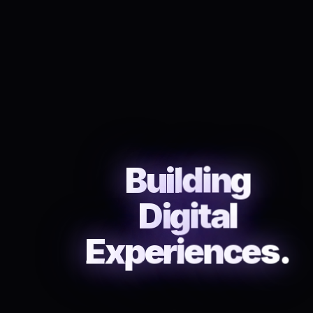
B
u
i
l
d
i
n
g
D
i
g
i
t
a
l
E
x
p
e
r
i
e
n
c
e
s
.