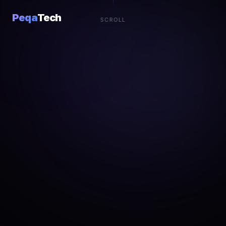
Peqa
Tech
SCROLL