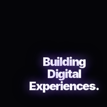
B
u
i
l
d
i
n
g
D
i
g
i
t
a
l
E
x
p
e
r
i
e
n
c
e
s
.